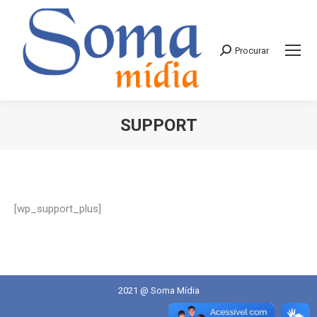
Procurar
Search:
SUPPORT
Você está aqui:
[wp_support_plus]
2021 @ Soma Mídia