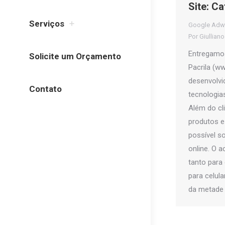
Site: Ca
Serviços
Google Adw
Por
Giullian
Entregamos
Solicite um Orçamento
Pacrila (ww
desenvolvid
Contato
tecnologia
Além do cl
produtos e
possível s
online. O a
tanto para
para celula
da metade