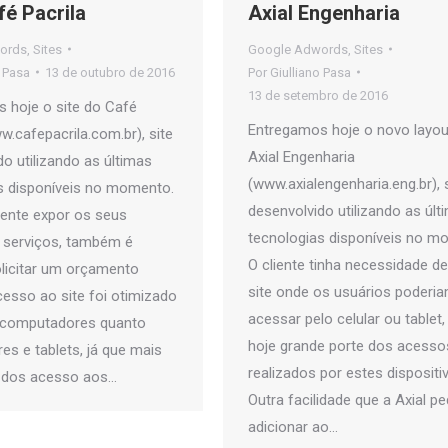
fé Pacrila
Axial Engenharia
ords
,
Sites
Google Adwords
,
Sites
o Pasa
13 de outubro de 2016
Por
Giulliano Pasa
13 de setembro de 2016
 hoje o site do Café
Entregamos hoje o novo layou
w.cafepacrila.com.br), site
Axial Engenharia
o utilizando as últimas
(www.axialengenharia.eng.br), 
s disponíveis no momento.
desenvolvido utilizando as últ
iente expor os seus
tecnologias disponíveis no m
 serviços, também é
O cliente tinha necessidade d
olicitar um orçamento
site onde os usuários poderi
cesso ao site foi otimizado
acessar pelo celular ou tablet,
 computadores quanto
hoje grande porte dos acesso
res e tablets, já que mais
realizados por estes dispositi
 dos acesso aos…
Outra facilidade que a Axial pe
adicionar ao…