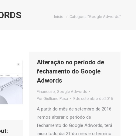
ORDS
Você está aqui:
Início
Categoria "Google Adwords"
Alteração no período de
fechamento do Google
Adwords
Financeiro
,
Google Adwords
Por
Giulliano Pasa
9 de setembro de 2016
A partir do mês de setembro de 2016
iremos alterar o período de
fechamento do Google Adwords, terá
ut:
início todo dia 21 do mês e o termino