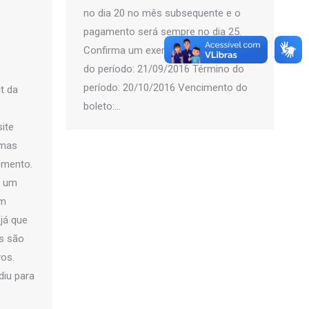
no dia 20 no mês subsequente e o
pagamento será sempre no dia 25.
Confirma um exemplo abaixo: Início
do período: 21/09/2016 Término do
período: 20/10/2016 Vencimento do
t da
boleto:…
site
imas
omento.
e um
am
 já que
s são
vos.
diu para