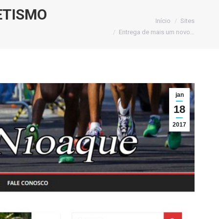
ETISMO
Você está aqui:
Início
Sites
Entrega de mais um novo…
jan
18
2017