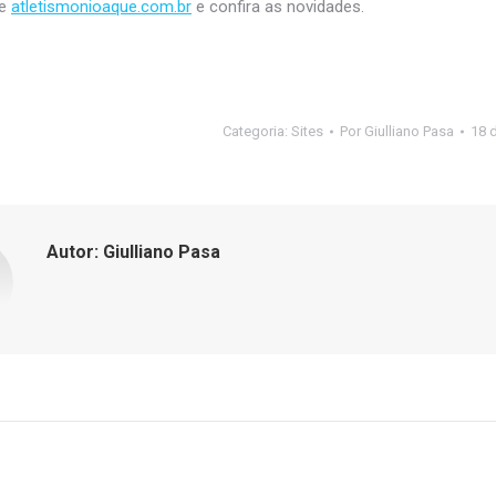
te
atletismonioaque.com.br
e confira as novidades.
Categoria:
Sites
Por
Giulliano Pasa
18 d
Autor:
Giulliano Pasa
ação