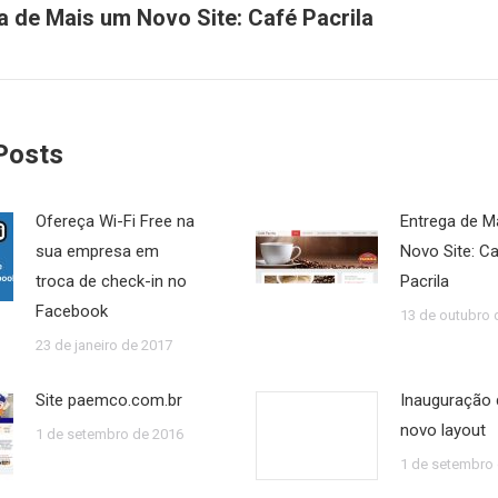
a de Mais um Novo Site: Café Pacrila
Próxi
post:
Posts
Ofereça Wi-Fi Free na
Entrega de M
sua empresa em
Novo Site: C
troca de check-in no
Pacrila
Facebook
13 de outubro 
23 de janeiro de 2017
Site paemco.com.br
Inauguração
novo layout
1 de setembro de 2016
1 de setembro