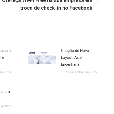
Ofereça Wi-Fi Free na sua empresa em
mo
troca de check-in no Facebook
ais um
Criação de Novo
afé
Layout: Axial
Engenharia
de 2016
13 de setembro de 2016
 de um
 de 2016