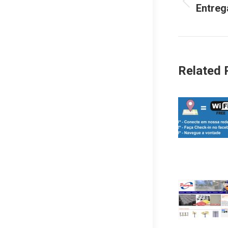
Entreg
Post
post:
anterior:
Related 