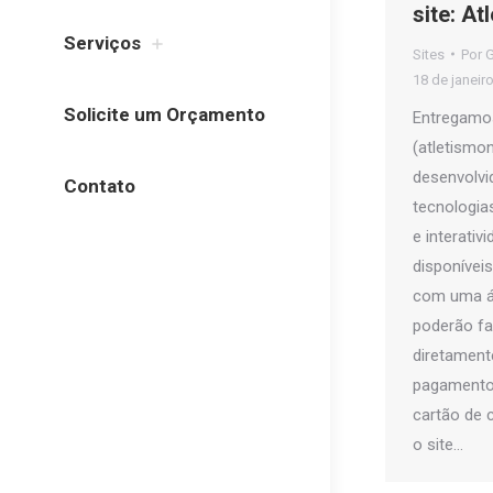
site: A
Serviços
Sites
Por
G
18 de janeir
Solicite um Orçamento
Entregamo
(atletismon
desenvolvid
Contato
tecnologia
e interativ
disponívei
com uma á
poderão fa
diretamente
pagamento 
cartão de c
o site…